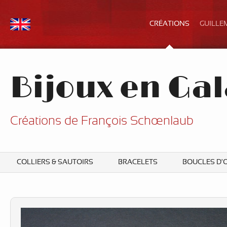
CRÉATIONS
GUILLE
Bijoux en Gal
Créations de François Schœnlaub
COLLIERS & SAUTOIRS
BRACELETS
BOUCLES D'