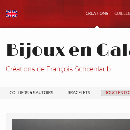
CRÉATIONS
GUILLE
Bijoux en Gal
Créations de François Schœnlaub
COLLIERS & SAUTOIRS
BRACELETS
BOUCLES D'