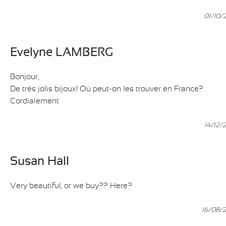
01/10/
Evelyne LAMBERG
Bonjour,
De très jolis bijoux! Où peut-on les trouver en France?
Cordialement
14/12/
Susan Hall
Very beautiful, or we buy?? Here?
16/08/