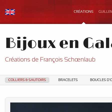
CRÉATIONS
GUILLE
Bijoux en Gal
Créations de François Schœnlaub
COLLIERS & SAUTOIRS
BRACELETS
BOUCLES D'